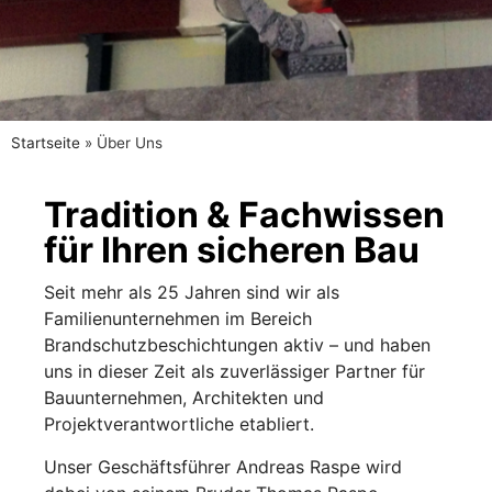
Startseite
»
Über Uns
Über Uns
Tradition & Fachwissen
dein Profi-Partner seit
für Ihren sicheren Bau
über 30 Jahren
Seit mehr als 25 Jahren sind wir als
Familienunternehmen im Bereich
Brandschutzbeschichtungen aktiv
– und haben
uns in dieser Zeit als zuverl
ässiger Partner für
Bauunternehmen, Architekten und
Projektverantwortliche etabliert.
Unser Geschäftsführer Andreas Raspe wird